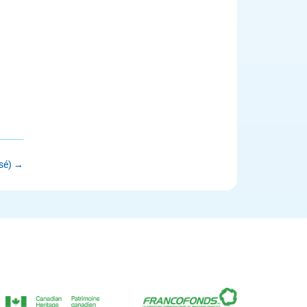
sé)
→